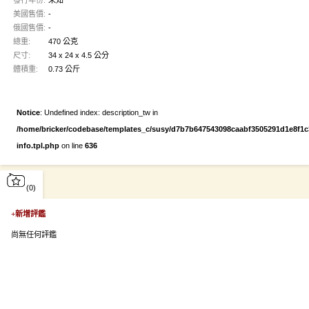
美國售價:
-
俄國售價:
-
總重:
470 公克
尺寸:
34 x 24 x 4.5 公分
體積重:
0.73 公斤
Notice
: Undefined index: description_tw in
/home/bricker/codebase/templates_c/susy/d7b7b647543098caabf3505291d1e8f1c3e
info.tpl.php
on line
636
(0)
+
新增評鑑
尚無任何評鑑