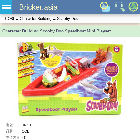
Bricker.asia
COBI
→
Character Building
→
Scooby-Doo!
Character Building Scooby Doo Speedboat Mini Playset
編號:
04551
品牌:
COBI
零件數量:
45