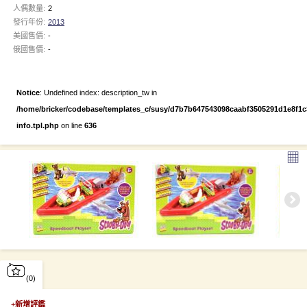
人偶數量:
2
發行年份:
2013
美國售價:
-
俄國售價:
-
Notice
: Undefined index: description_tw in
/home/bricker/codebase/templates_c/susy/d7b7b647543098caabf3505291d1e8f1c3e
info.tpl.php
on line
636
▦
(0)
+
新增評鑑