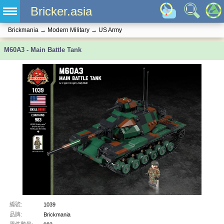
Bricker.asia
Brickmania
→
Modern Military
→
US Army
M60A3 - Main Battle Tank
編號:
1039
品牌:
Brickmania