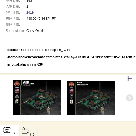
零件數量:
983
人偶數量:
1
發行年份:
2019
美國售價:
430.00
(0.44 $/片數)
俄國售價:
-
Set designer:
Cody Osell
Notice
: Undefined index: description_tw in
/home/bricker/codebase/templates_c/susy/d7b7b647543098caabf3505291d1e8f1c3e
info.tpl.php
on line
636
▦
(0)
(1)