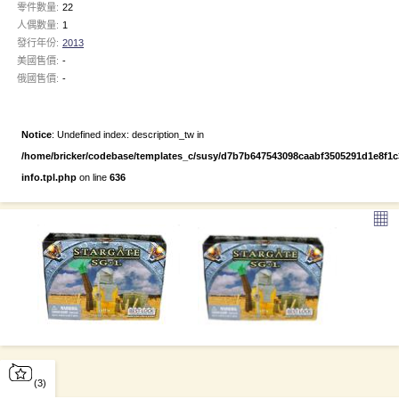
零件數量:
22
人偶數量:
1
發行年份:
2013
美國售價:
-
俄國售價:
-
Notice
: Undefined index: description_tw in
/home/bricker/codebase/templates_c/susy/d7b7b647543098caabf3505291d1e8f1c3e
info.tpl.php
on line
636
▦
(3)