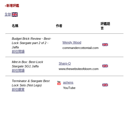
+
新增評鑑
全部
評鑑語
名稱
作者
言
Budget Brick Review - Best-
Wendy Wood
Lock Stargate part 2 of 2 -
Jaffa
commandercottontail.com
前往閱讀
Mint in Box: Best-Lock
Sharp-O
Stargate SG1 Jaffa
www.thewebsiteofdoom.com
前往閱讀
Terminator & Stargate Best
ashens
Lock Sets (Not Lego)
YouTube
前往觀賞