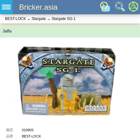
Bricker.asia
BEST-LOCK
→
Stargate
→
Stargate SG-1
Jaffa
編號:
01090S
品牌:
BEST-LOCK