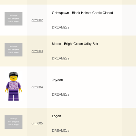
Grimspawn - Black Helmet Castle Closed
drm002
DREAMZzz
Mateo - Bright Green Utility Belt
drm003
DREAMZzz
Jayden
drm004
DREAMZzz
Logan
drm005
DREAMZzz