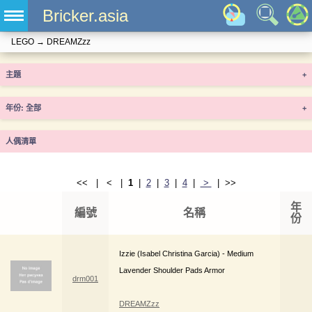
Bricker.asia
LEGO
→
DREAMZzz
主題
+
年份
+
人偶清單
<< | < |
1
|
2
|
3
|
4
|
>
| >>
年
編號
名稱
份
Izzie (Isabel Christina Garcia) - Medium
Lavender Shoulder Pads Armor
drm001
DREAMZzz