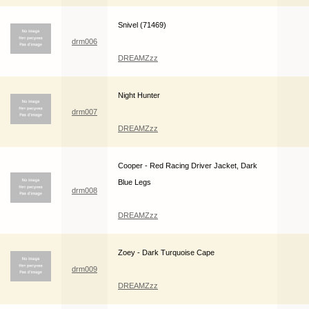
Snivel (71469)
drm006
DREAMZzz
Night Hunter
drm007
DREAMZzz
Cooper - Red Racing Driver Jacket, Dark
Blue Legs
drm008
DREAMZzz
Zoey - Dark Turquoise Cape
drm009
DREAMZzz