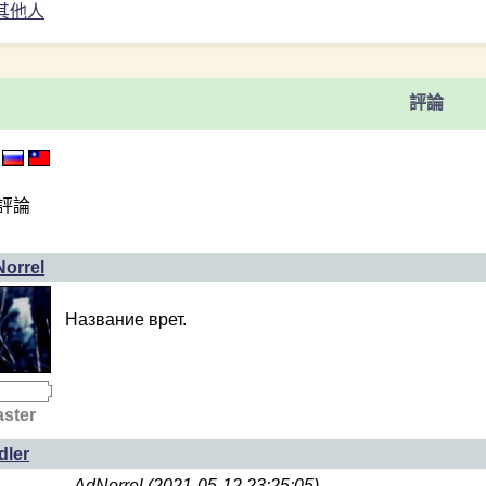
其他人
評論
評論
orrel
Название врет.
ster
dler
AdNorrel (2021-05-12 23:25:05)