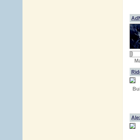
AdN
Ma
Rid
Bui
Ale