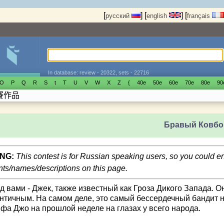
[
]
[
]
[
русский
english
français
In database: review - 20322, sets - 22716
O
P
Q
R
S
t
T
U
V
W
X
Z
{
40е
50е
60е
70е
80е
90
賽作品
Бравый Ковбо
NG:
This contest is for Russian speaking users, so you could 
s/names/descriptions on this page.
д вами - Джек, также известный как Гроза Дикого Запада. О
нтичным. На самом деле, это самый бессердечный бандит н
фа Джо на прошлой неделе на глазах у всего народа.