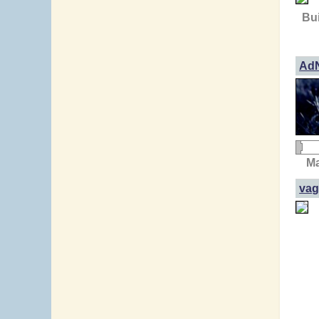
Bui
AdN
Ma
vag