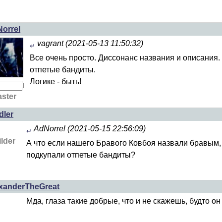
orrel
vagrant (2021-05-13 11:50:32)
↵
Все очень просто. Диссонанс названия и описания
отпетые бандиты.
Логике - быть!
ster
dler
AdNorrel (2021-05-15 22:56:09)
↵
lder
А что если нашего Бравого Ковбоя назвали бравым, 
подкупали отпетые бандиты?
xanderTheGreat
Мда, глаза такие добрые, что и не скажешь, будто о