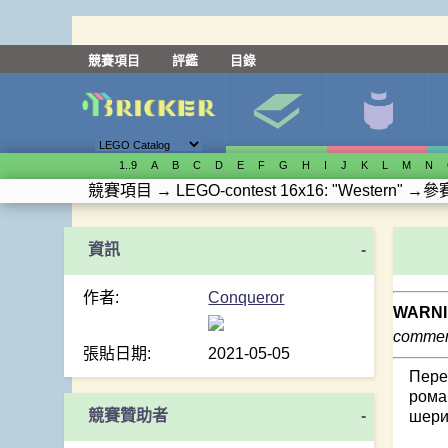
競賽項目
評鑑
目錄
1..9
A
B
C
D
E
F
G
H
I
J
K
L
M
N
競賽項目
→
LEGO-contest 16x16: "Western"
→
參
-
作者:
Conqueror
WARNI
comment
張貼日期:
2021-05-05
Пере
рома
競賽贊助者
-
шери