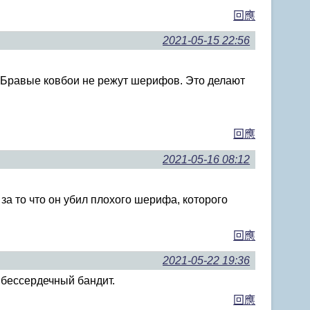
回應
2021-05-15 22:56
. Бравые ковбои не режут шерифов. Это делают
回應
2021-05-16 08:12
за то что он убил плохого шерифа, которого
回應
2021-05-22 19:36
н бессердечный бандит.
回應