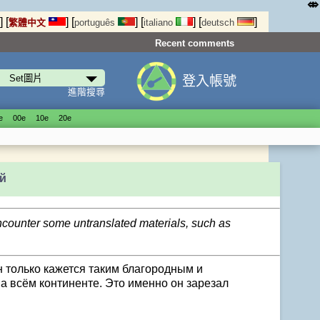
⤄
]
[
]
[
]
[
]
[
]
繁體中文
português
italiano
deutsch
Recent comments
登入帳號
進階搜尋
е
00е
10е
20е
й
encounter some untranslated materials, such as
н только кажется таким благородным и
а всём континенте. Это именно он зарезал