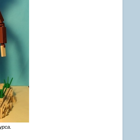
урса.