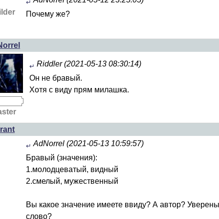
↵
lder
Почему же?
orrel
Riddler (2021-05-13 08:30:14)
↵
Он не бравый.
Хотя с виду прям милашка.
ster
rant
AdNorrel (2021-05-13 10:59:57)
↵
Бравый (значения):
1.молодцеватый, видный
2.смелый, мужественный
Вы какое значение имеете ввиду? А автор? Уверены,
слово?