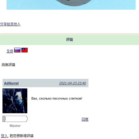
分享給其他人
評論
全部
尚無評論
AdNorrel
2021-04-23 23:40
Вах, сколько песочных слитков!
回應
Master
登入
, 若您想新增評論