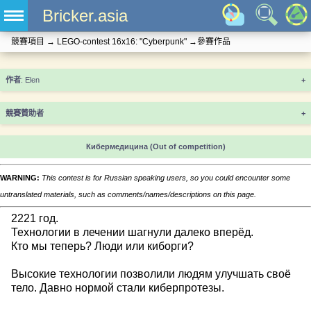
Bricker.asia
競賽項目
→
LEGO-contest 16x16: "Cyberpunk"
→
參賽作品
+
競賽贊助者
+
Кибермедицина
(Out of competition)
WARNING:
This contest is for Russian speaking users, so you could encounter some
untranslated materials, such as comments/names/descriptions on this page.
2221 год.
Технологии в лечении шагнули далеко вперёд.
Кто мы теперь? Люди или киборги?
Высокие технологии позволили людям улучшать своё
тело. Давно нормой стали киберпротезы.