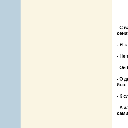
- С 
сена
- Я 
- Не
- Он
- О 
был 
- К 
- А 
сами