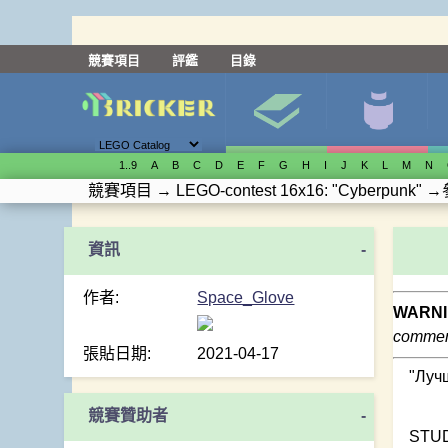
競賽項目
評鑑
目錄
1..9
A
B
C
D
E
F
G
H
I
J
K
L
M
N
競賽項目
→
LEGO-contest 16x16: "Cyberpunk"
→
-
作者:
Space_Glove
WARNI
comment
張貼日期:
2021-04-17
"Луч
競賽贊助者
-
STUD