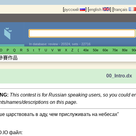
[
]
[
]
[
русский
english
français
In database: review - 20324, sets - 22716
O
P
Q
R
S
t
T
U
V
W
X
Z
{
40е
50е
60е
70е
80е
90
參賽作品
00_Intro.dx
NG:
This contest is for Russian speaking users, so you could 
s/names/descriptions on this page.
ше царствовать в аду, чем прислуживать на небесах"
.IO файл: