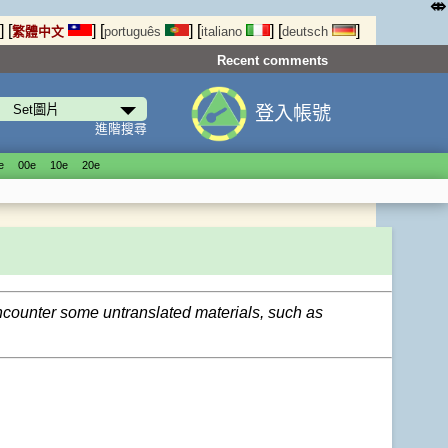
⤄
]
[
]
[
]
[
]
[
]
繁體中文
português
italiano
deutsch
Recent comments
登入帳號
進階搜尋
е
00е
10е
20е
encounter some untranslated materials, such as