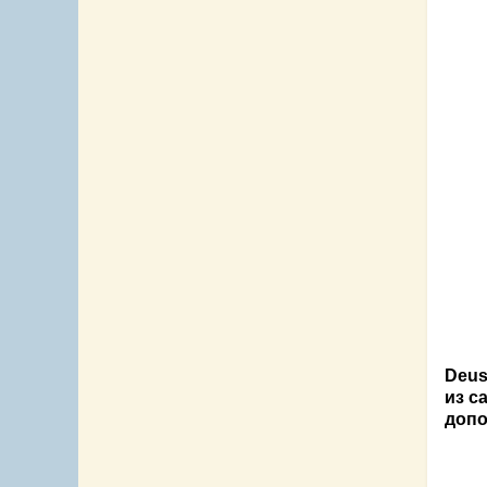
Deus
из с
допо