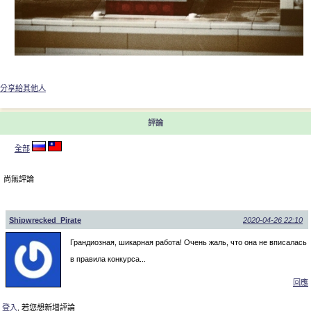
分享給其他人
評論
全部
尚無評論
Shipwrecked_Pirate
2020-04-26 22:10
Грандиозная, шикарная работа! Очень жаль, что она не вписалась
в правила конкурса...
回應
登入
, 若您想新增評論