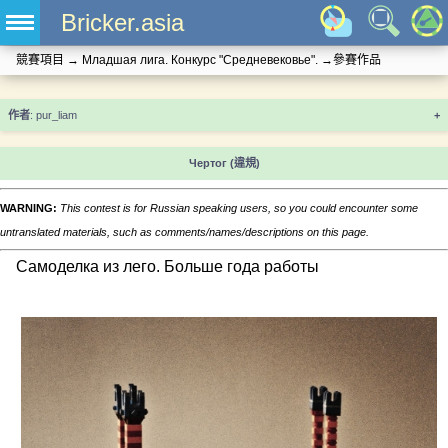
Bricker.asia
競賽項目
→
Младшая лига. Конкурс "Средневековье".
→
參賽作品
+
Чертог
(違規)
WARNING:
This contest is for Russian speaking users, so you could encounter some
untranslated materials, such as comments/names/descriptions on this page.
Самоделка из лего. Больше года работы