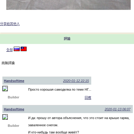
分享給其他人
評論
全部
尚無評論
Handsoftime
2020-01-12 22:15
Просто хорошая самоделка по теме НГ...
Builder
回應
Handsoftime
2020-01-13 06:07
И да: прошу от автора объяснения, что это стоит на крыше гаржа,
заваленное снегом.
Builder
И кто-нибудь там вообще живёт?