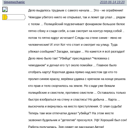
timemechanic
2018-06-14 19:20
Дело выдалось трудным с самого начала ... Это - не ограбление!
Чемодан убитого никто не открывал, так и лежит где упал ... рядом
с телом ... Полицейский подсвечивает фонариком большое белое
пятно сбоку и сзади себя, а сам смотрит на контур перед собой ..
потом то пятно вдруг исчезает! Следы на стене синие - явно не
человеческие! И этот Кот что стоит и смотрит на улицу. Туда
убежал сообщник? Загадки, загадки ... Но кажется я всё разгадал!
Дело явно было так! "Убийца" преследовал "Человека с
чемоданом" и догнал его тут около помойки ... Главное было
отобрать карту! Короткая драка прямо над местом где кто-то
пролил синюю краску, верёвка-удавка с крючком на конце решила
кто прав и тело скорчилось на земле. Но сзади уже бежали
полицейские и свистели, противно свистели ... Оставалось только
быстро взобраться на стену и спастись! Но добыча ... Карта ...
выскочила и вернулась на место преступления. О злая судьба!
Теперь там мои отпечатки думал "убийца"! На этом месте
зазвонил будильник и "детектив" проснулся. Уф! Хороший был сон!
Работа получилась. Зря сюжет не рассказал Автор!