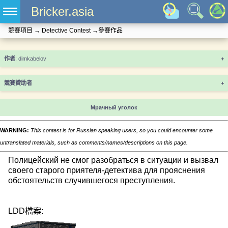
Bricker.asia
競賽項目
→
Detective Contest
→
參賽作品
+
競賽贊助者
+
Мрачный уголок
WARNING:
This contest is for Russian speaking users, so you could encounter some
untranslated materials, such as comments/names/descriptions on this page.
Полицейский не смог разобраться в ситуации и вызвал
своего старого приятеля-детектива для прояснения
обстоятельств случившегося преступления.
LDD檔案: