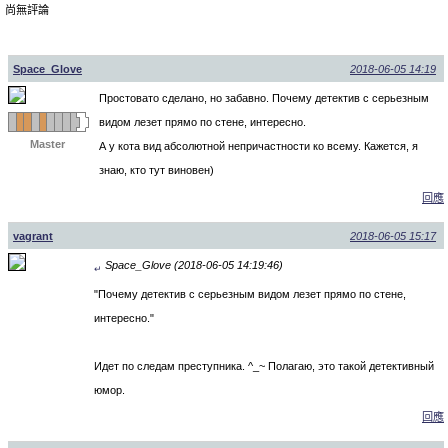
尚無評論
Space_Glove
2018-06-05 14:19
Простовато сделано, но забавно. Почему детектив с серьезным
видом лезет прямо по стене, интересно.
Master
А у кота вид абсолютной непричастности ко всему. Кажется, я
знаю, кто тут виновен)
回應
vagrant
2018-06-05 15:17
Space_Glove (2018-06-05 14:19:46)
↵
"Почему детектив с серьезным видом лезет прямо по стене,
интересно."
Идет по следам преступника. ^_~ Полагаю, это такой детективный
юмор.
回應