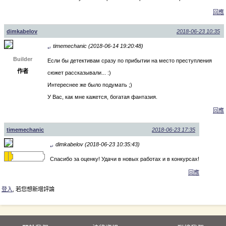
回應
dimkabelov
2018-06-23 10:35
timemechanic (2018-06-14 19:20:48)
↵
Builder
Если бы детективам сразу по прибытии на место преступления
作者
сюжет рассказывали... :)
Интереснее же было подумать ;)
У Вас, как мне кажется, богатая фантазия.
回應
timemechanic
2018-06-23 17:35
dimkabelov (2018-06-23 10:35:43)
↵
Спасибо за оценку! Удачи в новых работах и в конкурсах!
回應
登入
, 若您想新增評論