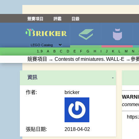
競賽項目
評鑑
目錄
1..9
A
B
C
D
E
F
G
H
I
J
K
L
M
N
競賽項目
→
Contests of miniatures. WALL-E
→
參
-
作者:
bricker
WARNI
comment
http
張貼日期:
2018-04-02