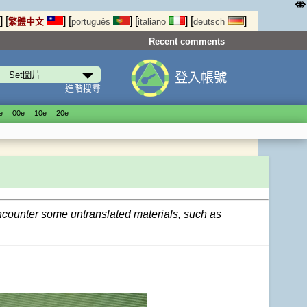
⤄
]
[
]
[
]
[
]
[
]
繁體中文
português
italiano
deutsch
Recent comments
登入帳號
進階搜尋
е
00е
10е
20е
encounter some untranslated materials, such as