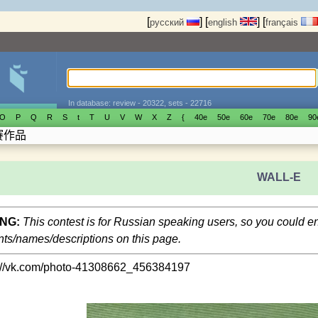
[
]
[
]
[
русский
english
français
In database: review - 20322, sets - 22716
O
P
Q
R
S
t
T
U
V
W
X
Z
{
40е
50е
60е
70е
80е
90
賽作品
WALL-E
NG:
This contest is for Russian speaking users, so you could 
s/names/descriptions on this page.
s://vk.com/photo-41308662_456384197