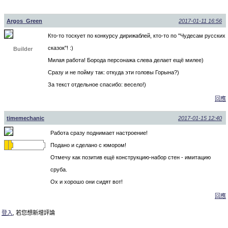
Argos_Green
2017-01-11 16:56
Кто-то тоскует по конкурсу дирижаблей, кто-то по "Чудесам русских
сказок"! :)
Builder
Милая работа! Борода персонажа слева делает ещё милее)
Сразу и не пойму так: откуда эти головы Горына?)
За текст отдельное спасибо: весело!)
回應
timemechanic
2017-01-15 12:40
Работа сразу поднимает настроение!
Подано и сделано с юмором!
Отмечу как позитив ещё конструкцию-набор стен - имитацию
сруба.
Ох и хорошо они сидят вот!
回應
登入
, 若您想新增評論