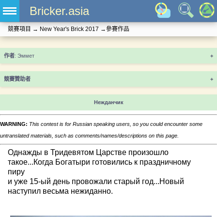
Bricker.asia
競賽項目
→
New Year's Brick 2017
→
參賽作品
+
競賽贊助者
+
Нежданчик
WARNING:
This contest is for Russian speaking users, so you could encounter some
untranslated materials, such as comments/names/descriptions on this page.
Однажды в Тридевятом Царстве произошло
такое...Когда Богатыри готовились к праздничному
пиру
и уже 15-ый день провожали старый год...Новый
наступил весьма нежиданно.