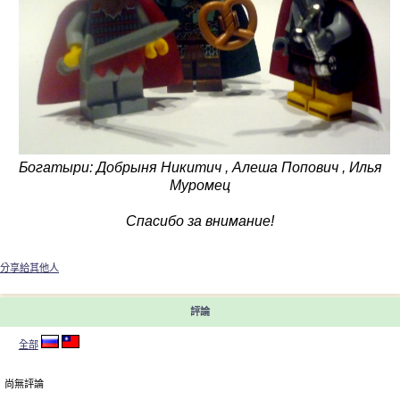
Богатыри: Добрыня Никитич , Алеша Попович , Илья
Муромец
Спасибо за внимание!
分享給其他人
評論
全部
尚無評論