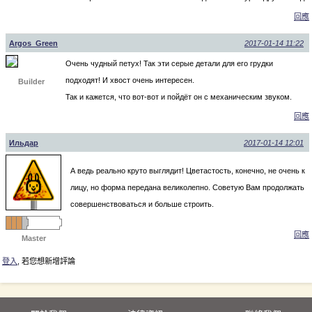
回應
Argos_Green
2017-01-14 11:22
Очень чудный петух! Так эти серые детали для его грудки
подходят! И хвост очень интересен.
Builder
Так и кажется, что вот-вот и пойдёт он с механическим звуком.
回應
Ильдар
2017-01-14 12:01
А ведь реально круто выглядит! Цветастость, конечно, не очень к
лицу, но форма передана великолепно. Советую Вам продолжать
совершенствоваться и больше строить.
回應
Master
登入
, 若您想新增評論