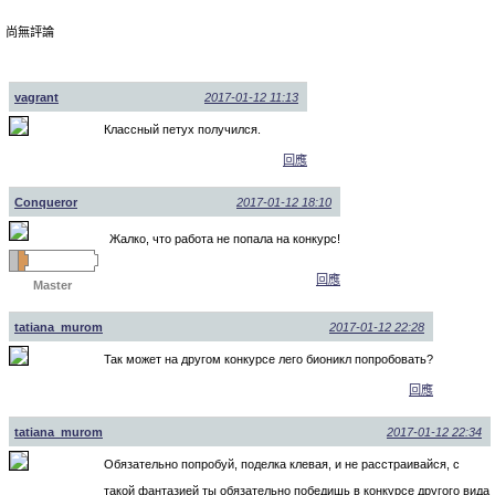
尚無評論
vagrant
2017-01-12 11:13
Классный петух получился.
回應
Conqueror
2017-01-12 18:10
Жалко, что работа не попала на конкурс!
回應
Master
tatiana_murom
2017-01-12 22:28
Так может на другом конкурсе лего бионикл попробовать?
回應
tatiana_murom
2017-01-12 22:34
Обязательно попробуй, поделка клевая, и не расстраивайся, с
такой фантазией ты обязательно победишь в конкурсе другого вида