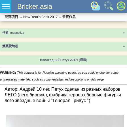
Bricker.asia
競賽項目
→
New Year's Brick 2017
→
參賽作品
+
競賽贊助者
+
Новогодний Петух 2017!
(違規)
WARNING:
This contest is for Russian speaking users, so you could encounter some
untranslated materials, such as comments/names/descriptions on this page.
Автор: Андрей 10 лет. Петух сделан из разных наборов
ЛЕГО (лего бионикл, фабрика героев,сборные фигурки
лего звёздные войны "Генерал Гривус ")