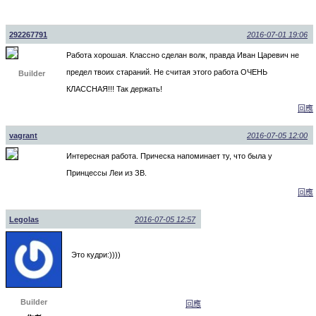
292267791
2016-07-01 19:06
Работа хорошая. Классно сделан волк, правда Иван Царевич не
предел твоих стараний. Не считая этого работа ОЧЕНЬ
Builder
КЛАССНАЯ!!! Так держать!
回應
vagrant
2016-07-05 12:00
Интересная работа. Прическа напоминает ту, что была у
Принцессы Леи из ЗВ.
回應
Legolas
2016-07-05 12:57
Это кудри:))))
Builder
回應