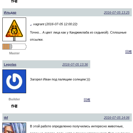
作者
Ильдар
2016-07-05 13:25
vagrant (2016-07-05 12:00:22)
↵
Точно... А цвет лица как у Канджиклаба из седьмой). Сплошные
отсылки.
回應
Master
Legolas
2016-07-05 13:36
Загорел Иван под палящим солнцем:)))
Builder
回應
作者
tkf
2016-07-05 14:06
В этой работе определенно получились интересно животные,