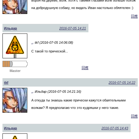
ворон на дереве, волк. хотя с такими глазами волк больше похож
на добродушную собаку, но видать Иван настолько обяятелен :)
回應
Ильдар
2016-07-05 14:21
tkf (2016-07-05 14:06:08)
↵
С такой то прической...
回應
Master
tkf
2016-07-05 14:22
Ильдар (2016-07-05 14:21:16)
↵
А откуда ты знаешь какие прически кажутся обаятельными
волкам? Я предполагаю что это кудряшки у него такие.
回應
Ильдар
2016-07-05 14:43