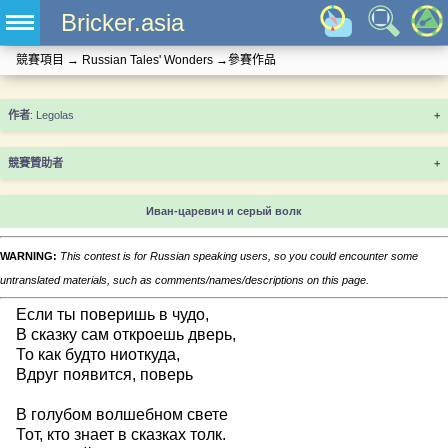
Bricker.asia
競賽項目
→
Russian Tales' Wonders
→
參賽作品
+
競賽贊助者
+
Иван-царевич и серый волк
WARNING:
This contest is for Russian speaking users, so you could encounter some
untranslated materials, such as comments/names/descriptions on this page.
Если ты поверишь в чудо,
В сказку сам откроешь дверь,
То как будто ниоткуда,
Вдруг появится, поверь
В голубом волшебном свете
Тот, кто знает в сказках толк.