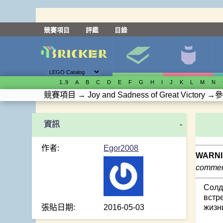
競賽項目
評鑑
目錄
1..9
A
B
C
D
E
F
G
H
I
J
K
L
M
N
競賽項目
→
Joy and Sadness of Great Victory
→
參
-
作者:
Egor2008
WARNI
comment
Солд
встр
張貼日期:
2016-05-03
жизн