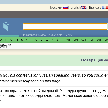
[
]
[
]
[
русский
english
français
In database: review - 20322, sets - 22716
O
P
Q
R
S
t
T
U
V
W
X
Z
{
40е
50е
60е
70е
80е
90
賽作品
Возвращени
NG:
This contest is for Russian speaking users, so you could 
s/names/descriptions on this page.
ат возвращается с войны домой. У полуразрушенного дома 
ечи наполняет их сердца счастьем. Маленькое зеленеющее
и.