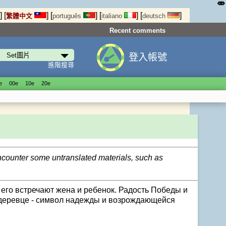
⤄
]
[
]
[
]
[
]
[
]
繁體中文
português
italiano
deutsch
Recent comments
登入帳號
進階搜尋
е
00е
10е
20е
е
encounter some untranslated materials, such as
его встречают жена и ребенок. Радость Победы и
 деревце - символ надежды и возрождающейся