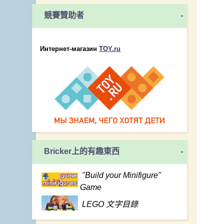
競賽贊助者
-
Интернет-магазин
TOY.ru
Bricker上的有趣東西
-
"Build your Minifigure"
Game
LEGO 文字目錄