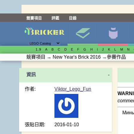
競賽項目
評鑑
目錄
1..9
A
B
C
D
E
F
G
H
I
J
K
L
M
N
競賽項目
→
New Year's Brick 2016
→
參賽作品
-
作者:
Viktor_Lego_Fun
WARNI
comment
Минь
張貼日期:
2016-01-10