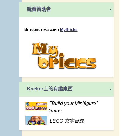
競賽贊助者
-
Интернет-магазин
MyBricks
Bricker上的有趣東西
-
"Build your Minifigure"
Game
LEGO 文字目錄