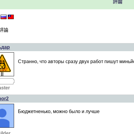
評論
評論
ьдар
Странно, что авторы сразу двух работ пишут миньйо
ster
hor2
Бюджетненько, можно было и лучше
ilder