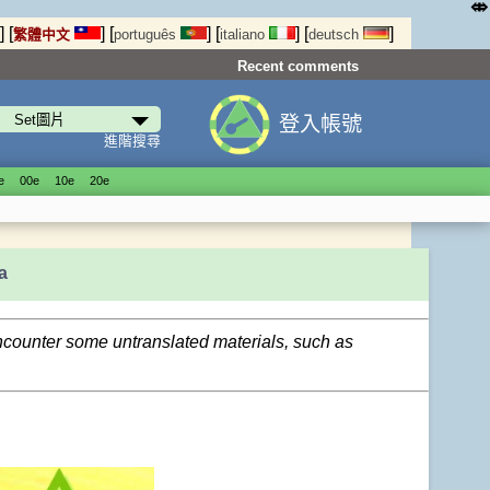
⤄
]
[
]
[
]
[
]
[
]
繁體中文
português
italiano
deutsch
Recent comments
登入帳號
進階搜尋
е
00е
10е
20е
а
encounter some untranslated materials, such as