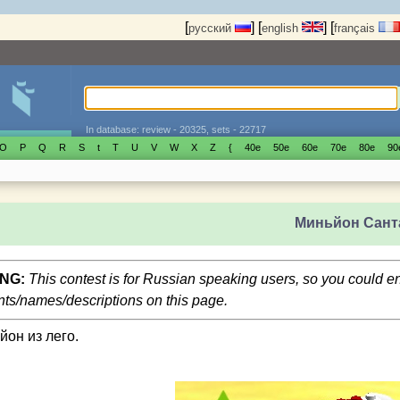
[
]
[
]
[
русский
english
français
In database: review - 20325, sets - 22717
O
P
Q
R
S
t
T
U
V
W
X
Z
{
40е
50е
60е
70е
80е
90
Миньйон Сант
NG:
This contest is for Russian speaking users, so you could 
s/names/descriptions on this page.
йон из лего.