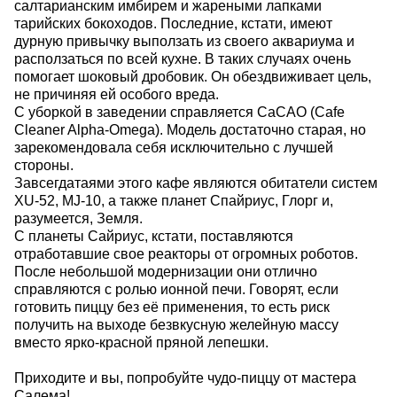
салтарианским имбирем и жареными лапками
тарийских бокоходов. Последние, кстати, имеют
дурную привычку выползать из своего аквариума и
расползаться по всей кухне. В таких случаях очень
помогает шоковый дробовик. Он обездвиживает цель,
не причиняя ей особого вреда.
С уборкой в заведении справляется CaCAO (Cafe
Cleaner Alpha-Omega). Модель достаточно старая, но
зарекомендовала себя исключительно с лучшей
стороны.
Завсегдатаями этого кафе являются обитатели систем
XU-52, MJ-10, а также планет Спайриус, Глорг и,
разумеется, Земля.
С планеты Сайриус, кстати, поставляются
отработавшие свое реакторы от огромных роботов.
После небольшой модернизации они отлично
справляются с ролью ионной печи. Говорят, если
готовить пиццу без её применения, то есть риск
получить на выходе безвкусную желейную массу
вместо ярко-красной пряной лепешки.
Приходите и вы, попробуйте чудо-пиццу от мастера
Салема!