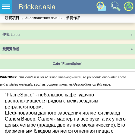
Bricker.asia
競賽項目
→
Инопланетная жизнь
→
參賽作品
+
競賽贊助者
+
Cafe "FlameSpice"
WARNING:
This contest is for Russian speaking users, so you could encounter some
untranslated materials, such as comments/names/descriptions on this page.
"FlameSpice" - небольшое кафе, удачно
расположившееся рядом с межзвездным
ретранслятором.
Шеф-поваром данного заведения является лизард
Салем Вивер. Салем - мастер на все руки, а их у него
целых четыре (правда, две из них механические). Его
фирменным блюдом является огненная пицца с