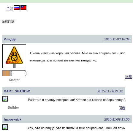
全部
尚無評論
Ильдар
2015-11-03 16:34
Очень и весьма хорошая работа. Мне очень понравилось, что
многие детали использованы нестандартно.
回應
Master
DART_SHADOW
2015-11-08 21:12
Работа и в правду интересная! Кстати а с каково набора пицца?
Builder
回應
happy-nick
2015-11-09 15:56
хах, это не пицца! это из чимы. а мне понравилась ионная печь.