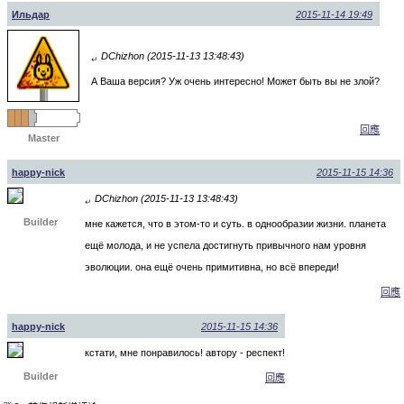
Ильдар
2015-11-14 19:49
DChizhon (2015-11-13 13:48:43)
↵
А Ваша версия? Уж очень интересно! Может быть вы не злой?
回應
Master
happy-nick
2015-11-15 14:36
DChizhon (2015-11-13 13:48:43)
↵
Builder
мне кажется, что в этом-то и суть. в однообразии жизни. планета
ещё молода, и не успела достигнуть привычного нам уровня
эволюции. она ещё очень примитивна, но всё впереди!
回應
happy-nick
2015-11-15 14:36
кстати, мне понравилось! автору - респект!
Builder
回應