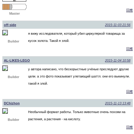
回應
Master
off-side
2015-11-03 21:56
я вижу исследователя, который убил циркуляркой товарища за
кусок золота. Такой я злой.
Builder
回應
AL-LIKES-LEGO
2015-11-04 10:58
у автора написано, что бескорыстные учёные преследуют другие
цели. а это фото показывает улетающий шаттл. они его выкинули.
Builder
такой я злой.
回應
DChizhon
2015-11-13 13:48
Необычный формат работы. Только животные очень похожи на
растения, а растения - на кислоту.
Builder
回應