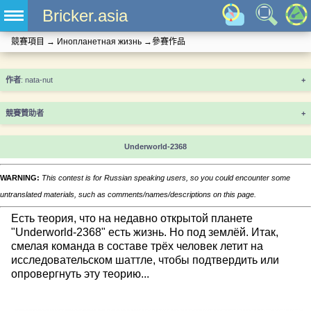
Bricker.asia
競賽項目
→
Инопланетная жизнь
→
參賽作品
+
競賽贊助者
+
Underworld-2368
WARNING:
This contest is for Russian speaking users, so you could encounter some
untranslated materials, such as comments/names/descriptions on this page.
Есть теория, что на недавно открытой планете
"Underworld-2368" есть жизнь. Но под землёй. Итак,
смелая команда в составе трёх человек летит на
исследовательском шаттле, чтобы подтвердить или
опровергнуть эту теорию...