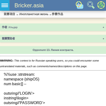
Bricker.asia
競賽項目
→
Инопланетная жизнь
→
參賽作品
+
競賽贊助者
+
Оpponunt-13. Линия контраста.
WARNING:
This contest is for Russian speaking users, so you could encounter some
untranslated materials, such as comments/names/descriptions on this page.
%%use :strstream:
namespace {shipOS}
num basic[] --
outsring//'LOGIN'>
instring\\login>
outsring//'PASSWORD'>