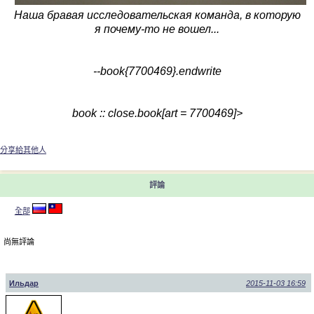
Наша бравая исследовательская команда, в которую
я почему-то не вошел...
--book{7700469}.endwrite
book :: close.book[art = 7700469]>
分享給其他人
評論
全部
尚無評論
Ильдар
2015-11-03 16:59