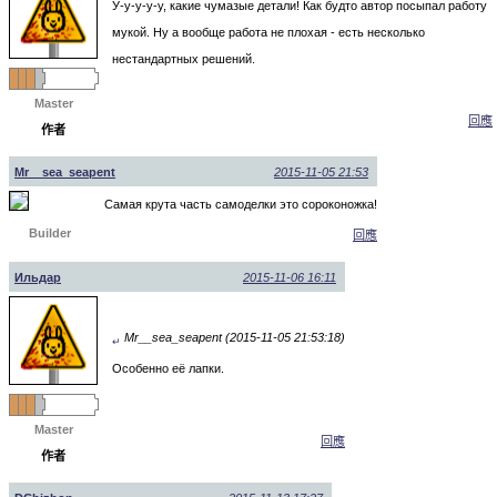
У-у-у-у-у, какие чумазые детали! Как будто автор посыпал работу
мукой. Ну а вообще работа не плохая - есть несколько
нестандартных решений.
Master
回應
作者
Mr__sea_seapent
2015-11-05 21:53
Самая крута часть самоделки это сороконожка!
Builder
回應
Ильдар
2015-11-06 16:11
Mr__sea_seapent (2015-11-05 21:53:18)
↵
Особенно её лапки.
Master
回應
作者