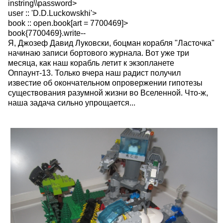
instring\\password>
user :: 'D.D.Luckowskhi'>
book :: open.book[art = 7700469]>
book{7700469}.write--
Я, Джозеф Давид Луковски, боцман корабля "Ласточка"
начинаю записи бортового журнала. Вот уже три
месяца, как наш корабль летит к экзопланете
Оппаунт-13. Только вчера наш радист получил
известие об окончательном опровержении гипотезы
существования разумной жизни во Вселенной. Что-ж,
наша задача сильно упрощается...