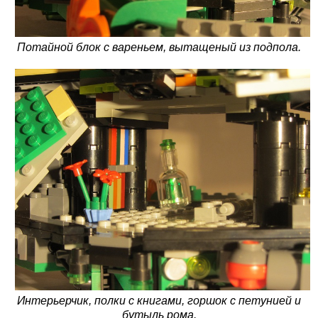
Потайной блок с вареньем, вытащеный из подпола.
Интерьерчик, полки с книгами, горшок с петунией и
бутыль рома.