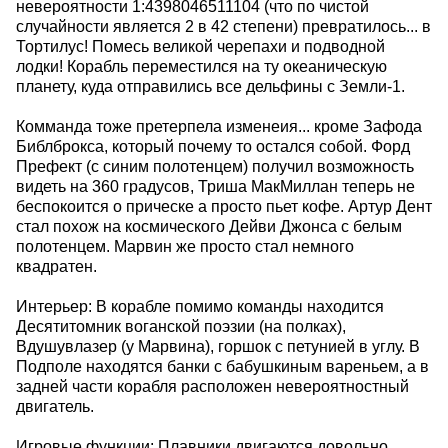
невероятности 1:4398046511104 (что по чистой
случайности является 2 в 42 степени) превратилось... в
Тортилус! Помесь великой черепахи и подводной
лодки! Корабль переместился на ту океаническую
планету, куда отправились все дельфины с Земли-1.
Комманда тоже претерпела изменеия... кроме Зафода
Библброкса, который почему то остался собой. Форд
Префект (с синим полотенцем) получил возможность
видеть на 360 градусов, Триша МакМиллан теперь не
беспокоится о прическе а просто пьет кофе. Артур Дент
стал похож на космического Дейви Джонса с белым
полотенцем. Марвин же просто стал немного
квадратен.
Интерьер: В корабле помимо команды находится
Десятитомник воганской поэзии (на полках),
Вдушувлазер (у Марвина), горшок с петунией в углу. В
Подполе находятся банки с бабушкиным вареньем, а в
задней части корабля расположен невероятностный
двигатель.
Игровые функции: Плавники двигаются довольно