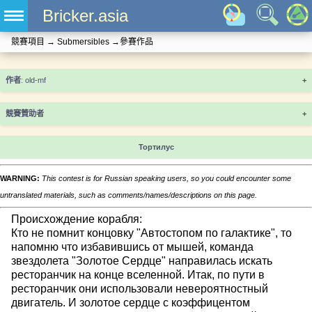
Bricker.asia
競賽項目
→
Submersibles
→
參賽作品
+
競賽贊助者
+
Тортилус
WARNING:
This contest is for Russian speaking users, so you could encounter some
untranslated materials, such as comments/names/descriptions on this page.
Происхождение корабля:
Кто не помнит концовку "Автостопом по галактике", то
напомню что избавившись от мышей, команда
звездолета "Золотое Сердце" направилась искать
ресторанчик на конце вселенной. Итак, по пути в
ресторанчик они использовали невероятностный
двигатель. И золотое сердце с коэффицентом