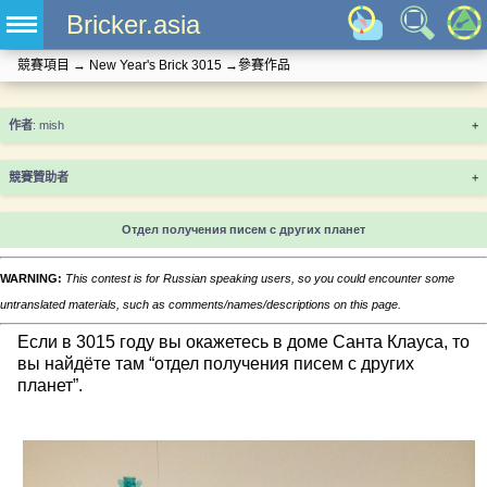
Bricker.asia
競賽項目
→
New Year's Brick 3015
→
參賽作品
+
競賽贊助者
+
Отдел получения писем с других планет
WARNING:
This contest is for Russian speaking users, so you could encounter some
untranslated materials, such as comments/names/descriptions on this page.
Если в 3015 году вы окажетесь в доме Санта Клауса, то
вы найдёте там “отдел получения писем с других
планет”.