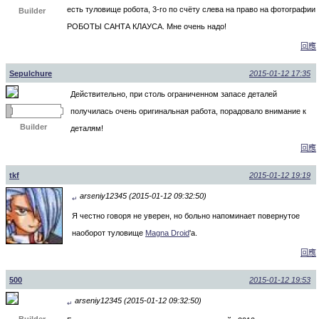
есть туловище робота, 3-го по счёту слева на право на фотографии
Builder
РОБОТЫ САНТА КЛАУСА. Мне очень надо!
回應
Sepulchure
2015-01-12 17:35
Действительно, при столь ограниченном запасе деталей
получилась очень оригинальная работа, порадовало внимание к
Builder
деталям!
回應
tkf
2015-01-12 19:19
arseniy12345 (2015-01-12 09:32:50)
↵
Я честно говоря не уверен, но больно напоминает повернутое
наоборот туловище
Magna Droid
'а.
回應
500
2015-01-12 19:53
arseniy12345 (2015-01-12 09:32:50)
↵
Builder