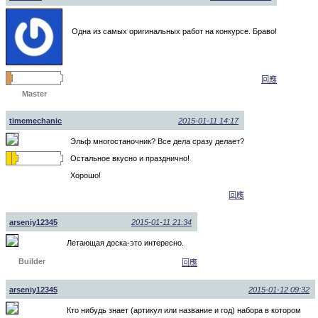
Одна из самых оригинальных работ на конкурсе. Браво!
回應
Master
timemechanic
2015-01-11 14:17
Эльф многостаночник? Все дела сразу делает?
Остальное вкусно и празднично!
Хорошо!
回應
arseniy12345
2015-01-11 21:34
Летающая доска-это интересно.
Builder
回應
arseniy12345
2015-01-12 09:32
Кто нибудь знает (артикул или название и год) набора в котором