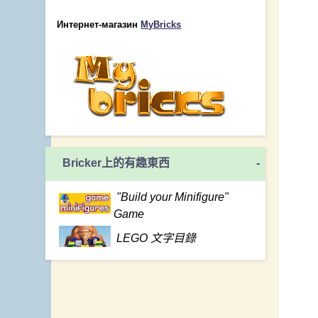
Интернет-магазин
MyBricks
Bricker上的有趣東西
-
"Build your Minifigure"
Game
LEGO 文字目錄