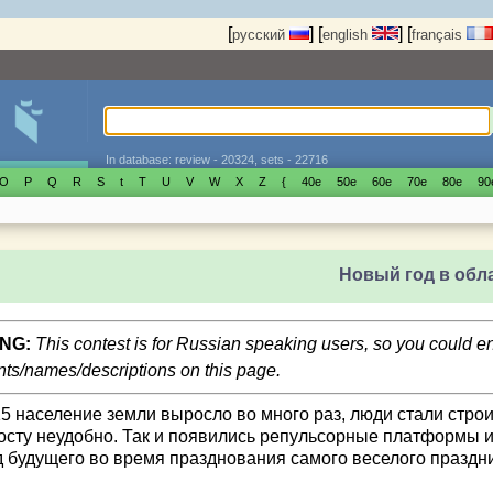
[
]
[
]
[
русский
english
français
In database: review - 20324, sets - 22716
O
P
Q
R
S
t
T
U
V
W
X
Z
{
40е
50е
60е
70е
80е
90
Новый год в обл
NG:
This contest is for Russian speaking users, so you could 
s/names/descriptions on this page.
15 население земли выросло во много раз, люди стали строи
осту неудобно. Так и появились репульсорные платформы и 
д будущего во время празднования самого веселого праздни