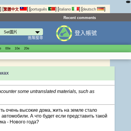
⤄
]
[
]
[
]
[
]
[
]
繁體中文
português
italiano
deutsch
Recent comments
登入帳號
進階搜尋
е
00е
10е
20е
аках
encounter some untranslated materials, such as
ть очень высокие дома, жить на земле стало
автомобили. А что будет если представить такой
ка - Нового года?