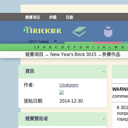
競賽項目
評鑑
目錄
1..9
A
B
C
D
E
F
G
H
I
J
K
L
M
N
競賽項目
→
New Year's Brick 3015
→
參賽作品
-
作者:
Urukgorn
WARNI
comment
張貼日期:
2014-12-30
К 30
попр
競賽贊助者
-
горо