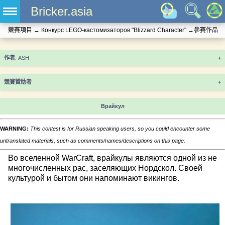
Bricker.asia
競賽項目
→
Конкурс LEGO-кастомизаторов "Blizzard Character"
→
參賽作品
+
競賽贊助者
+
Врайкул
WARNING:
This contest is for Russian speaking users, so you could encounter some
untranslated materials, such as comments/names/descriptions on this page.
Во вселенной WarCraft, врайкулы являются одной из не
многочисленных рас, заселяющих Нордскол. Своей
культурой и бытом они напоминают викингов.