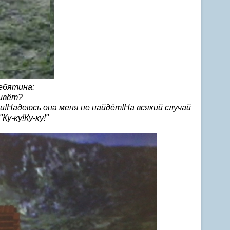
ебятина:
живёт?
и!Надеюсь она меня не найдёт!На всякий случай
Ку-ку!Ку-ку!"