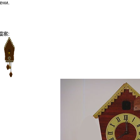
ени.
檔案: