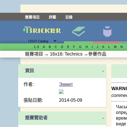
競賽項目
評鑑
目錄
1..9
A
B
C
D
E
F
G
H
I
J
K
L
M
N
競賽項目
→
16x16: Technics
→
參賽作品
-
作者:
Эммет
WARNI
comment
張貼日期:
2014-05-09
Часы
опре
競賽贊助者
-
врем
виде 