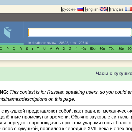
[
]
[
]
[
русский
english
français
In database: review - 20322, sets - 22716
O
P
Q
R
S
t
T
U
V
W
X
Z
{
40е
50е
60е
70е
80е
90
Часы с кукушк
NG:
This contest is for Russian speaking users, so you could 
s/names/descriptions on this page.
 с кукушкой представляют собой, как правило, механически
делённые промежутки времени. Обычно звуковые сигналы р
я и нередко сопровождаясь при этом ударами гонга. Голос
часов с кукушкой, появился к середине XVIII века и с тех 