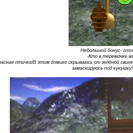
Небольшой бонус- отс
-Кто в теремочке 
расная птичка!В этом домике скрываюсь от зелёной свинк
замаскируюсь под кукушку!"