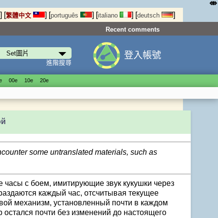
⤄
]
[
]
[
]
[
]
[
]
繁體中文
português
italiano
deutsch
Recent comments
登入帳號
進階搜尋
е
00е
10е
20е
ой
encounter some untranslated materials, such as
е часы с боем, имитирующие звук кукушки через
аздаются каждый час, отсчитывая текущее
овой механизм, установленный почти в каждом
пор остался почти без изменений до настоящего