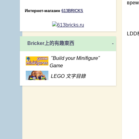
врем
Интернет-магазин
613BRICKS
LDD
Bricker上的有趣東西
-
"Build your Minifigure"
Game
LEGO 文字目錄