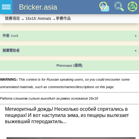
Bricker.asia
競賽項目
→
16x16: Animals
→
參賽作品
+
競賽贊助者
+
Pterosaur
(違規)
WARNING:
This contest is for Russian speaking users, so you could encounter some
untranslated materials, such as comments/names/descriptions on this page.
Работа слишком сильно выходит за рамки основания 16x16
Метиоритный дождь! Несколько особей спрятались в
пещерах! И вот наступила зима, из пещеры вылезает
выжевший птеродактиль...