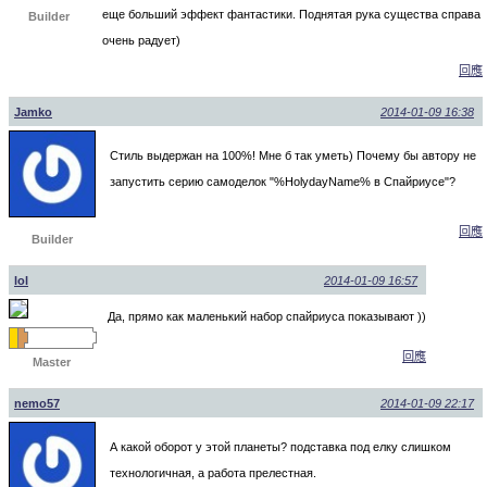
еще больший эффект фантастики. Поднятая рука существа справа
Builder
очень радует)
回應
Jamko
2014-01-09 16:38
Стиль выдержан на 100%! Мне б так уметь) Почему бы автору не
запустить серию самоделок "%HolydayName% в Спайриусе"?
回應
Builder
lol
2014-01-09 16:57
Да, прямо как маленький набор спайриуса показывают ))
回應
Master
nemo57
2014-01-09 22:17
А какой оборот у этой планеты? подставка под елку слишком
технологичная, а работа прелестная.