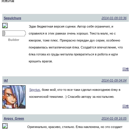
尚無評論
Sepulchure
2014-01-09 03:36
Эдак бюджетная версия сценки. Автор себя ограничил, и
справился в этих рамках очень хорошо. Текста мало, но с
Builder
юмором, тоже плюс. Прекрасно передан дух серии, особенно
понравилась металлическая ёлка. Создаётся впечатление, что
ёлка готова из груды металла превратиться в робота и идти
крошить врагов.
回應
tkf
2014-01-09 04:04
Spyrius
, боже мой, кто-то все-таки сделал новогоднюю ёлку в
космической тематике. :) Спасибо автору за ностальгию.
回應
Argos_Green
2014-01-09 16:05
Оригинально, красиво, стильно. Елка наклонена, но это создает