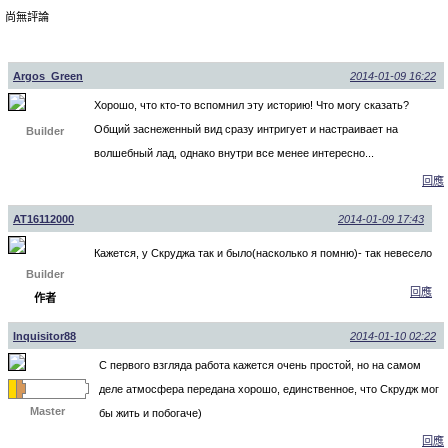
尚無評論
Argos_Green
2014-01-09 16:22
Хорошо, что кто-то вспомнил эту историю! Что могу сказать?
Общий заснеженный вид сразу интригует и настраивает на
Builder
волшебный лад, однако внутри все менее интересно...
回應
AT16112000
2014-01-09 17:43
Кажется, у Скруджа так и было(насколько я помню)- так невесело
Builder
回應
作者
Inquisitor88
2014-01-10 02:22
С первого взгляда работа кажется очень простой, но на самом
деле атмосфера передана хорошо, единственное, что Скрудж мог
Master
бы жить и побогаче)
回應