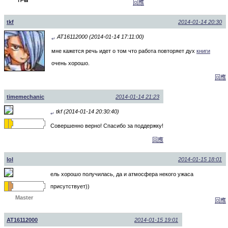
回應
tkf
2014-01-14 20:30
AT16112000 (2014-01-14 17:11:00)
↵
мне кажется речь идет о том что работа повторяет дух
книги
очень хорошо.
回應
timemechanic
2014-01-14 21:23
tkf (2014-01-14 20:30:40)
↵
Совершенно верно! Спасибо за поддержку!
回應
lol
2014-01-15 18:01
ель хорошо получилась, да и атмосфера некого ужаса
присутствует))
Master
回應
AT16112000
2014-01-15 19:01