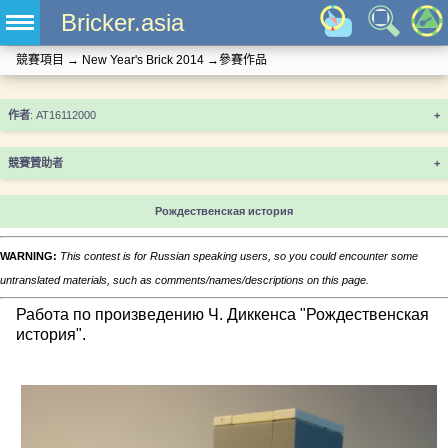
Bricker.asia
競賽項目
→
New Year's Brick 2014
→
參賽作品
+
競賽贊助者
+
Рождественская история
WARNING:
This contest is for Russian speaking users, so you could encounter some
untranslated materials, such as comments/names/descriptions on this page.
Работа по произведению Ч. Диккенса "Рождественская
история".