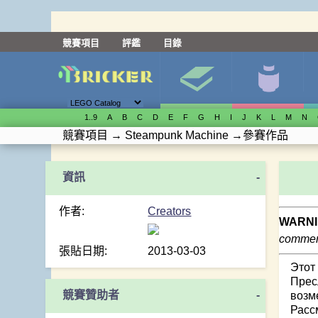
競賽項目
評鑑
目錄
1..9
A
B
C
D
E
F
G
H
I
J
K
L
M
N
競賽項目
→
Steampunk Machine
→
參賽作品
-
作者:
Creators
WARNI
comment
張貼日期:
2013-03-03
Этот
Прес
競賽贊助者
-
возм
Расс