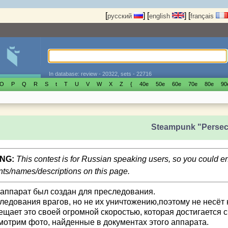
[
]
[
]
[
русский
english
français
In database: review - 20322, sets - 22716
O
P
Q
R
S
t
T
U
V
W
X
Z
{
40е
50е
60е
70е
80е
90
Steampunk "Persec
NG:
This contest is for Russian speaking users, so you could 
s/names/descriptions on this page.
 аппарат был создан для преследования.
ледования врагов, но не их уничтожению,поэтому не несёт 
ещает это своей огромной скоростью, которая достигается 
мотрим фото, найденные в документах этого аппарата.