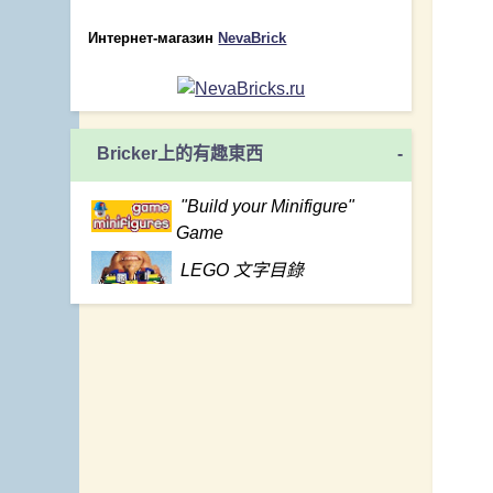
Интернет-магазин
NevaBrick
Bricker上的有趣東西
-
"Build your Minifigure"
Game
LEGO 文字目錄