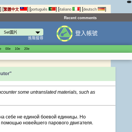
⤄
]
[
]
[
]
[
]
[
]
繁體中文
português
italiano
deutsch
Recent comments
登入帳號
進階搜尋
е
00е
10е
20е
utor"
encounter some untranslated materials, such as
на себе не единой боевой единицы. Но
с помощью новейшего парового двигателя.