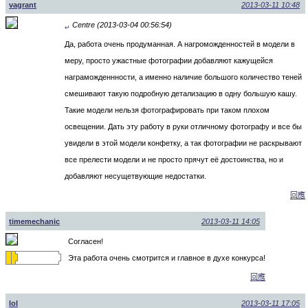
vagrant
2013-03-11 10:48
Centre (2013-03-04 00:56:54)
↵
Да, работа очень продуманная. А нагроможденностей в модели в
меру, просто ужастные фотографии добавляют кажущейся
награможденнности, а именно наличие большого количество теней
смешивают такую подробную детализацию в одну большую кашу.
Такие модели нельзя фотографировать при таком плохом
освещении. Дать эту работу в руки отличному фотографу и все бы
увидели в этой модели конфетку, а так фотографии не раскрывают
все прелести модели и не просто прячут её достоинства, но и
добавляют несущетвующие недостатки.
回應
timemechanic
2013-03-11 14:05
Согласен!
Эта работа очень смотрится и главное в духе конкурса!
回應
lol
2013-03-11 17:05