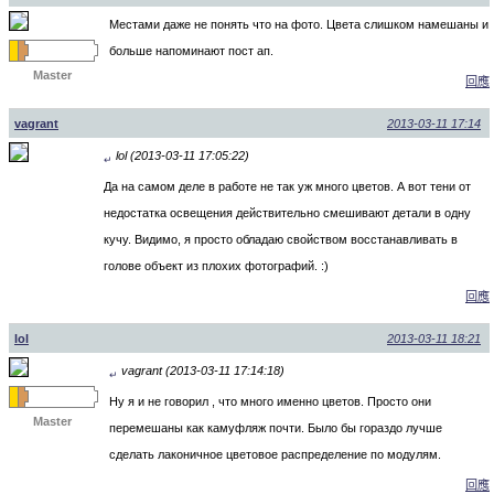
Местами даже не понять что на фото. Цвета слишком намешаны и
больше напоминают пост ап.
Master
回應
vagrant
2013-03-11 17:14
lol (2013-03-11 17:05:22)
↵
Да на самом деле в работе не так уж много цветов. А вот тени от
недостатка освещения действительно смешивают детали в одну
кучу. Видимо, я просто обладаю свойством восстанавливать в
голове объект из плохих фотографий. :)
回應
lol
2013-03-11 18:21
vagrant (2013-03-11 17:14:18)
↵
Ну я и не говорил , что много именно цветов. Просто они
Master
перемешаны как камуфляж почти. Было бы гораздо лучше
сделать лаконичное цветовое распределение по модулям.
回應