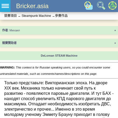
Bricker.asia
競賽項目
→
Steampunk Machine
→
參賽作品
+
競賽贊助者
+
DeLorean STEAM Machine
WARNING:
This contest is for Russian speaking users, so you could encounter some
untranslated materials, such as comments/names/descriptions on this page.
Только представьте: Викторианская эпоха. На дворе
XIX век. Механика только начинает свой путь к
развитию - появляются паровые двигатели. И тут БАХ -
находят способ увеличить КПД парового двигателя до
максимума. Отпадает необходимость изобретать ДВС,
электричество и прочее... Именно в это время
молодому ученому Эммету Брауну приходит в голову