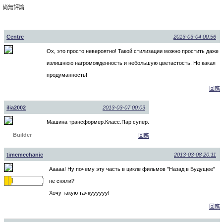
尚無評論
Centre
2013-03-04 00:56
Ох, это просто невероятно! Такой стилизации можно простить даже
излишнюю нагроможденность и небольшую цветастость. Но какая
продуманность!
回應
ilia2002
2013-03-07 00:03
Машина трансформер.Класс.Пар супер.
Builder
回應
timemechanic
2013-03-08 20:11
Ааааа! Ну почему эту часть в цикле фильмов "Назад в Будущее"
не сняли?
Хочу такую тачкуууууу!
回應