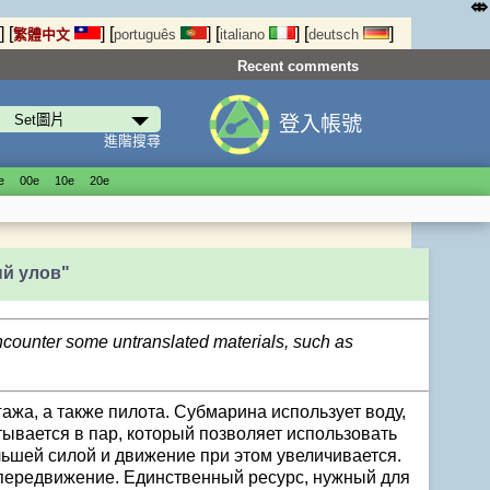
⤄
]
[
]
[
]
[
]
[
]
繁體中文
português
italiano
deutsch
Recent comments
登入帳號
進階搜尋
е
00е
10е
20е
й улов"
encounter some untranslated materials, such as
ажа, а также пилота. Субмарина использует воду,
ывается в пар, который позволяет использовать
льшей силой и движение при этом увеличивается.
 передвижение. Единственный ресурс, нужный для