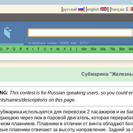
[
]
[
]
[
русский
english
français
In database: review - 20325, sets - 22717
O
P
Q
R
S
t
T
U
V
W
X
Z
{
40е
50е
60е
70е
80е
90
Субмарина "Железны
NG:
This contest is for Russian speaking users, so you could 
s/names/descriptions on this page.
субмарина используется для перевозок 2 пасажиров и их баг
дающюю через люк в паровой двигатель, которая перерабат
низм плавников. Плавники в отличии от винта обладают бо
вые плавники отвечают за высоту, направление. Задний за