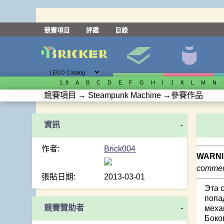
競賽項目
評鑑
目錄
1..9
A
B
C
D
E
F
G
H
I
J
K
L
M
N
競賽項目
→
Steampunk Machine
→
參賽作品
-
作者:
Brick004
WARNI
comment
張貼日期:
2013-03-01
Эта 
попа
競賽贊助者
-
меха
Боко