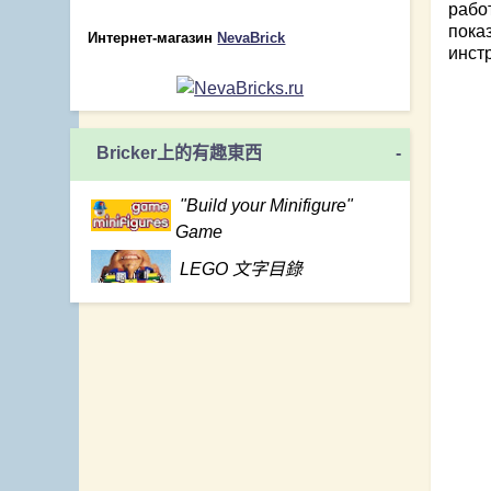
рабо
пока
Интернет-магазин
NevaBrick
инст
Bricker上的有趣東西
-
"Build your Minifigure"
Game
LEGO 文字目錄