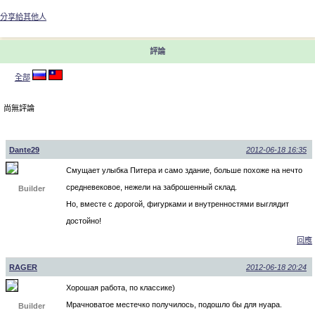
分享給其他人
評論
全部
尚無評論
Dante29
2012-06-18 16:35
Смущает улыбка Питера и само здание, больше похоже на нечто
средневековое, нежели на заброшенный склад.
Builder
Но, вместе с дорогой, фигурками и внутренностями выглядит
достойно!
回應
RAGER
2012-06-18 20:24
Хорошая работа, по классике)
Мрачноватое местечко получилось, подошло бы для нуара.
Builder