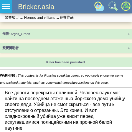
Bricker.asia
競賽項目
→
Heroes and villians
→
參賽作品
+
競賽贊助者
+
Killer has been punished.
WARNING:
This contest is for Russian speaking users, so you could encounter some
untranslated materials, such as comments/names/descriptions on this page.
Все дороги перекрыты полицией. Человек-паук смог
найти на последнем этаже нью-йоркского дома убийцу
своего дяди. Убийца не смог скрыться - все пути к
отступлению отрезанны. Это конец. И вот
хладнокровный убийца уже висит перед
испугавшимися полицейскими на прочной белой
паутине.