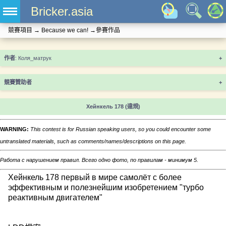
Bricker.asia
競賽項目
→
Because we can!
→
參賽作品
+
競賽贊助者
+
Хейнкель 178
(違規)
WARNING:
This contest is for Russian speaking users, so you could encounter some
untranslated materials, such as comments/names/descriptions on this page.
Работа с нарушением правил. Всего одно фото, по правилам - минимум 5.
Хейнкель 178 первый в мире самолёт с более
эффективным и полезнейшим изобретением "турбо
реактивным двигателем"