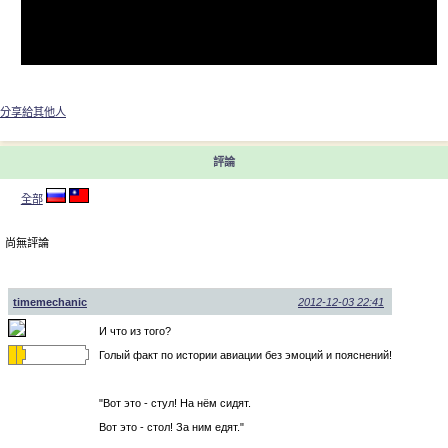
分享給其他人
評論
全部
尚無評論
timemechanic
2012-12-03 22:41
И что из того?
Голый факт по истории авиации без эмоций и пояснений!
"Вот это - стул! На нём сидят.
Вот это - стол! За ним едят."