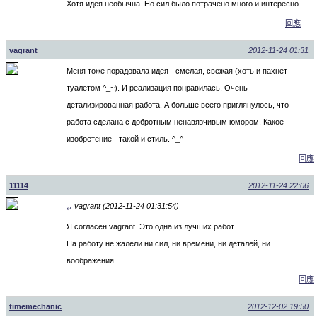
Хотя идея необычна. Но сил было потрачено много и интересно.
回應
vagrant
2012-11-24 01:31
Меня тоже порадовала идея - смелая, свежая (хоть и пахнет
туалетом ^_~). И реализация понравилась. Очень
детализированная работа. А больше всего приглянулось, что
работа сделана с добротным ненавязчивым юмором. Какое
изобретение - такой и стиль. ^_^
回應
11114
2012-11-24 22:06
vagrant (2012-11-24 01:31:54)
↵
Я согласен vagrant. Это одна из лучших работ.
На работу не жалели ни сил, ни времени, ни деталей, ни
воображения.
回應
timemechanic
2012-12-02 19:50