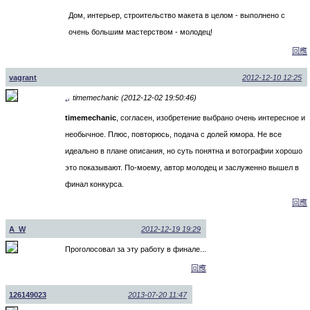
Дом, интерьер, строительство макета в целом - выполнено с
очень большим мастерством - молодец!
回應
vagrant
2012-12-10 12:25
timemechanic (2012-12-02 19:50:46)
↵
timemechanic
, согласен, изобретение выбрано очень интересное и
необычное. Плюс, повторюсь, подача с долей юмора. Не все
идеально в плане описания, но суть понятна и вотографии хорошо
это показывают. По-моему, автор молодец и заслуженно вышел в
финал конкурса.
回應
A_W
2012-12-19 19:29
Проголосовал за эту работу в финале...
回應
126149023
2013-07-20 11:47