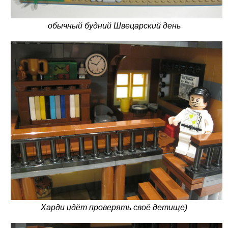
обычный будний Швецарский день
Харди идёт проверять своё детище)