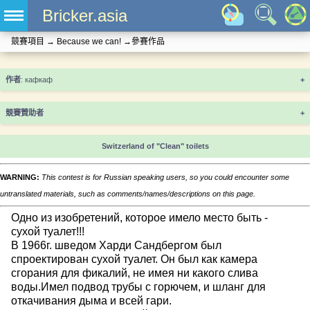
Bricker.asia
競賽項目
→
Because we can!
→
參賽作品
+
競賽贊助者
+
Switzerland of "Clean" toilets
WARNING:
This contest is for Russian speaking users, so you could encounter some
untranslated materials, such as comments/names/descriptions on this page.
Одно из изобретений, которое имело место быть -
сухой туалет!!!
В 1966г. шведом Харди Сандбергом был
спроектирован сухой туалет. Он был как камера
сгорания для фикалий, не имея ни какого слива
воды.Имел подвод трубы с горючем, и шланг для
откачивания дыма и всей гари.