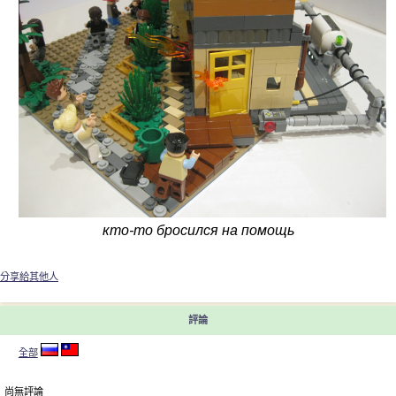
кто-то бросился на помощь
分享給其他人
評論
全部
尚無評論