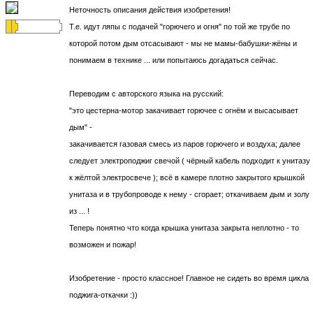
Неточность описания действия изобретения!
Т.е. идут ляпы с подачей "горючего и огня" по той же трубе по
которой потом дым отсасывают - мы не мамы-бабушки-жёны и
понимаем в технике ... или попытаюсь догадаться сейчас.
Переводим с авторского языка на русский:
"это цестерна-мотор закачивает горючее с огнём и высасывает
дым" -
закачивается газовая смесь из паров горючего и воздуха; далее
следует электроподжиг свечой ( чёрный кабель подходит к унитазу
к жёлтой электросвече ); всё в камере плотно закрытого крышкой
унитаза и в трубопроводе к нему - сгорает; откачиваем дым и золу
из ... !
Теперь понятно что когда крышка унитаза закрыта неплотно - то
возможен и пожар!
Изобретение - просто классное! Главное не сидеть во время цикла
поджига-откачки :))