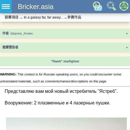
Bricker.asia
競賽項目
→
In a galaxy far, far away...
→
參賽作品
+
競賽贊助者
+
"Hawk" starfighter
WARNING:
This contest is for Russian speaking users, so you could encounter some
untranslated materials, such as comments/names/descriptions on this page.
Представляю вам мой новый истребитель "Ястреб".
Вооружение: 2 плазменные и 4 лазерные пушки.