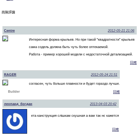
尚無評論
Centre
2012-05-21 21:06
Интересная форма крыльев. Но при такой "квадратности" крыльев
сама содель должна быть чуть более оптекаемой.
Работа - пример хорошей модели с недостаточной детализацией.
回應
RAGER
2012-05-24 21:51
согласен, чуть больше плавности и будет гораздо лучше.
Builder
回應
леопард_богдан
2013-04-03 20:42
ета канструкция слішкам скушная а вам так нє кажется
回應