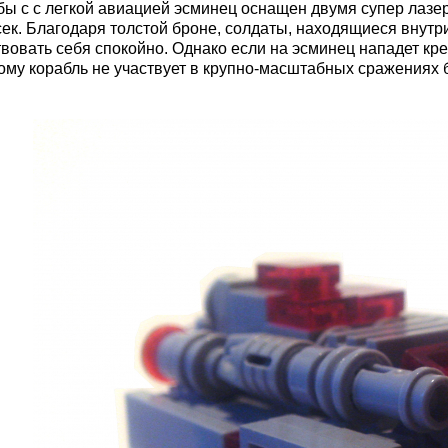
бы с с легкой авиацией эсминец оснащен двумя супер лазер
 сек. Благодаря толстой броне, солдаты, находящиеся внутр
твовать себя спокойно. Однако если на эсминец нападет кре
ому корабль не участвует в крупно-масштабных сражениях 