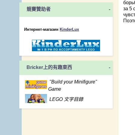
борь
за 5
競賽贊助者
-
чувс
Поэт
Интернет-магазин
KinderLux
Bricker上的有趣東西
-
"Build your Minifigure"
Game
LEGO 文字目錄