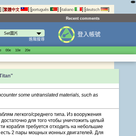
⤄
]
[
]
[
]
[
]
[
]
繁體中文
português
italiano
deutsch
Recent comments
登入帳號
進階搜尋
е
00е
10е
20е
Titan"
encounter some untranslated materials, such as
аблям легкого/среднего типа. Из вооружения
 достаточно для того чтобы уничтожить целый
ти корабля требуется отходить на небольшие
о есть 2 пары мощных ионных двигателей. Для