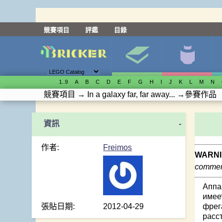
競賽項目
評鑑
目錄
1..9
A
B
C
D
E
F
G
H
I
J
K
L
M
N
競賽項目
→
In a galaxy far, far away...
→
參賽作品
-
作者:
Freimos
WARNI
comment
Аппа
имее
張貼日期:
2012-04-29
фрег
расс