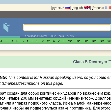
[
]
[
]
[
русский
english
français
In database: review - 20322, sets - 22716
O
P
Q
R
S
t
T
U
V
W
X
Z
{
40е
50е
60е
70е
80е
90
Class B Destroyer "
NG:
This contest is for Russian speaking users, so you could 
s/names/descriptions on this page.
рат создан для особо критических ударов по вражеским кор
тся четыре 200 мм зенитных орудий «Инквизитор». 2 залпов
ат или аппарат подобного класса. Из-за малой маневреннос
тояния чтобы не подвергнуться атаке противника. Для этог